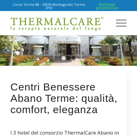
Richiedi
Corso Terme 88 - 35036 Montegrotto Terme
preventivo
(PD)
Succ
1
2
3
Centri Benessere
Abano Terme: qualità,
comfort, eleganza
I 3 hotel del consorzio ThermalCare Abano in