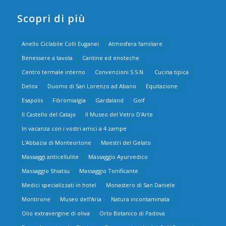
Scopri di più
Anello Ciclabile Colli Euganei
Atmosfera familiare
Benessere a tavola
Cantine ed enoteche
Centro termale interno
Convenzioni S.S.N.
Cucina tipica
Detox
Duomo di San Lorenzo ad Abano
Equitazione
Esapolis
Fibromialgia
Gardaland
Golf
Il Castello del Catajo
Il Museo del Vetro D'Arte
In vacanza con i vostri amici a 4 zampe
L'Abbazia di Monteortone
Maestri del Gelato
Massaggi anticellulite
Massaggio Ayurvedico
Massaggio Shiatsu
Massaggio Tonificante
Medici specializzati in hotel
Monastero di San Daniele
Montirone
Museo dell’Aria
Natura incontaminata
Olio extravergine di oliva
Orto Botanico di Padova