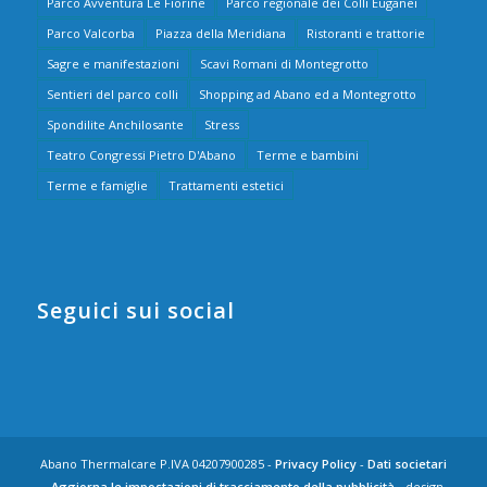
Parco Avventura Le Fiorine
Parco regionale dei Colli Euganei
Parco Valcorba
Piazza della Meridiana
Ristoranti e trattorie
Sagre e manifestazioni
Scavi Romani di Montegrotto
Sentieri del parco colli
Shopping ad Abano ed a Montegrotto
Spondilite Anchilosante
Stress
Teatro Congressi Pietro D'Abano
Terme e bambini
Terme e famiglie
Trattamenti estetici
Seguici sui social
Abano Thermalcare P.IVA 04207900285 -
Privacy Policy
-
Dati societari
-
Aggiorna le impostazioni di tracciamento della pubblicità
- design