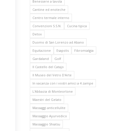
Benessere a tavola
Cantine ed enoteche
Centro termale interno
Convenzioni S.S.N.
Cucina tipica
Detox
Duomo di San Lorenzo ad Abano
Equitazione
Esapolis
Fibromialgia
Gardaland
Golf
Il Castello del Catajo
Il Museo del Vetro D'Arte
In vacanza con i vostri amici a 4 zampe
L'Abbazia di Monteortone
Maestri del Gelato
Massaggi anticellulite
Massaggio Ayurvedico
Massaggio Shiatsu