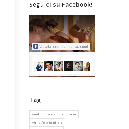
Seguici su Facebook!
Vai alla nostra pagina facebook
Tag
i
e
Anello Ciclabile Colli Euganei
Atmosfera familiare