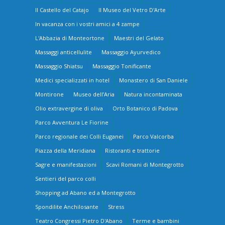
Il Castello del Catajo
Il Museo del Vetro D'Arte
In vacanza con i vostri amici a 4 zampe
L'Abbazia di Monteortone
Maestri del Gelato
Massaggi anticellulite
Massaggio Ayurvedico
Massaggio Shiatsu
Massaggio Tonificante
Medici specializzati in hotel
Monastero di San Daniele
Montirone
Museo dell’Aria
Natura incontaminata
Olio extravergine di oliva
Orto Botanico di Padova
Parco Avventura Le Fiorine
Parco regionale dei Colli Euganei
Parco Valcorba
Piazza della Meridiana
Ristoranti e trattorie
Sagre e manifestazioni
Scavi Romani di Montegrotto
Sentieri del parco colli
Shopping ad Abano ed a Montegrotto
Spondilite Anchilosante
Stress
Teatro Congressi Pietro D'Abano
Terme e bambini