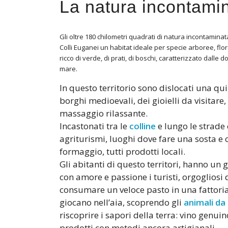
La natura incontamin
Gli oltre 180 chilometri quadrati di natura incontamin
Colli Euganei un habitat ideale per specie arboree, florea
ricco di verde, di prati, di boschi, caratterizzato dalle do
mare.
In questo territorio sono dislocati una qui
borghi medioevali, dei gioielli da visitar
massaggio rilassante.
Incastonati tra le
colline
e lungo le strade
agriturismi, luoghi dove fare una sosta 
formaggio, tutti prodotti locali.
Gli abitanti di questo territori, hanno un 
con amore e passione i turisti, orgogliosi 
consumare un veloce pasto in una fattoria
giocano nell’aia, scoprendo gli
animali da 
riscoprire i sapori della terra: vino genui
prodotti con metodi ancora artigianali.