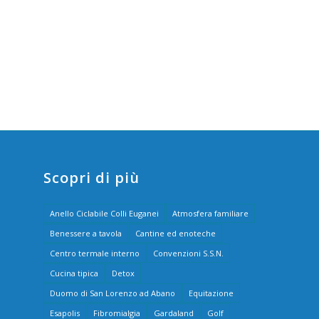
Scopri di più
Anello Ciclabile Colli Euganei
Atmosfera familiare
Benessere a tavola
Cantine ed enoteche
Centro termale interno
Convenzioni S.S.N.
Cucina tipica
Detox
Duomo di San Lorenzo ad Abano
Equitazione
Esapolis
Fibromialgia
Gardaland
Golf