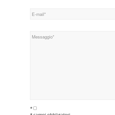
*
* campi obbligatori