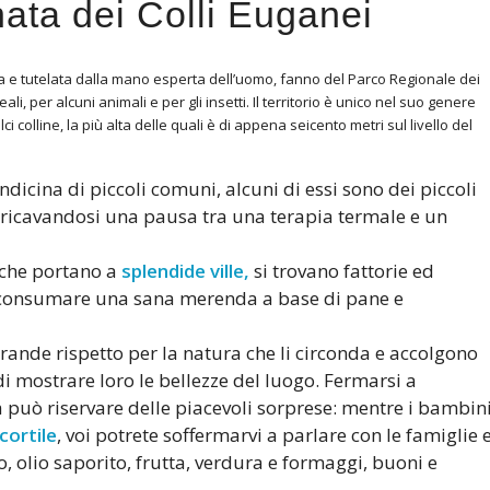
ata dei Colli Euganei
ata e tutelata dalla mano esperta dell’uomo, fanno del Parco Regionale dei
li, per alcuni animali e per gli insetti. Il territorio è unico nel suo genere
lci colline, la più alta delle quali è di appena seicento metri sul livello del
ndicina di piccoli comuni, alcuni di essi sono dei piccoli
e, ricavandosi una pausa tra una terapia termale e un
 che portano a
splendide ville,
si trovano fattorie ed
e consumare una sana merenda a base di pane e
grande rispetto per la natura che li circonda e accolgono
di mostrare loro le bellezze del luogo. Fermarsi a
 può riservare delle piacevoli sorprese: mentre i bambin
cortile
, voi potrete soffermarvi a parlare con le famiglie 
no, olio saporito, frutta, verdura e formaggi, buoni e