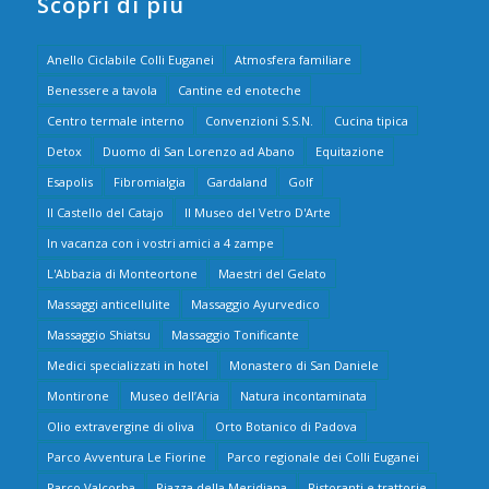
Scopri di più
Anello Ciclabile Colli Euganei
Atmosfera familiare
Benessere a tavola
Cantine ed enoteche
Centro termale interno
Convenzioni S.S.N.
Cucina tipica
Detox
Duomo di San Lorenzo ad Abano
Equitazione
Esapolis
Fibromialgia
Gardaland
Golf
Il Castello del Catajo
Il Museo del Vetro D'Arte
In vacanza con i vostri amici a 4 zampe
L'Abbazia di Monteortone
Maestri del Gelato
Massaggi anticellulite
Massaggio Ayurvedico
Massaggio Shiatsu
Massaggio Tonificante
Medici specializzati in hotel
Monastero di San Daniele
Montirone
Museo dell’Aria
Natura incontaminata
Olio extravergine di oliva
Orto Botanico di Padova
Parco Avventura Le Fiorine
Parco regionale dei Colli Euganei
Parco Valcorba
Piazza della Meridiana
Ristoranti e trattorie