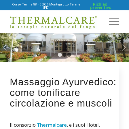
Richiedi
Corso Terme 88 - 35036 Montegrotto Terme
preventivo
(PD)
Succ
1
2
3
Massaggio Ayurvedico:
come tonificare
circolazione e muscoli
Il consorzio
Thermalcare
, e i suoi Hotel,