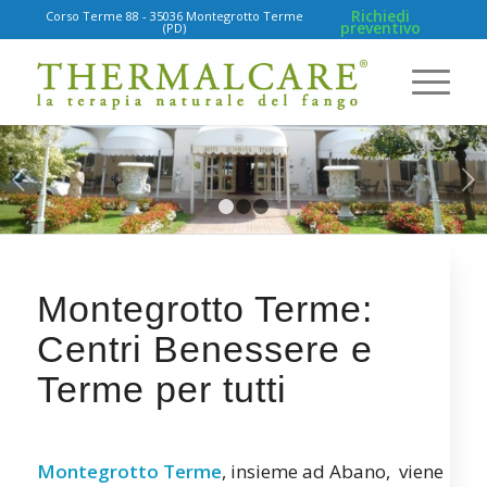
Richiedi
Corso Terme 88 - 35036 Montegrotto Terme
preventivo
(PD)
Succ
1
2
3
Montegrotto Terme:
Centri Benessere e
Terme per tutti
Montegrotto Terme
, insieme ad Abano, viene