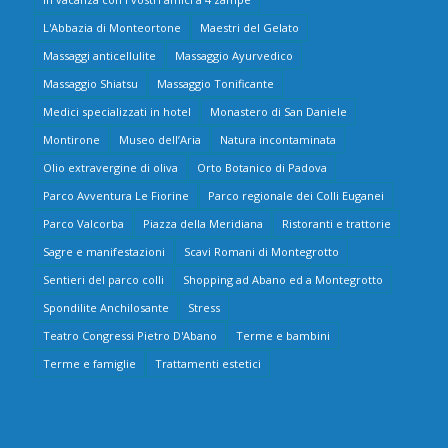
L'Abbazia di Monteortone
Maestri del Gelato
Massaggi anticellulite
Massaggio Ayurvedico
Massaggio Shiatsu
Massaggio Tonificante
Medici specializzati in hotel
Monastero di San Daniele
Montirone
Museo dell’Aria
Natura incontaminata
Olio extravergine di oliva
Orto Botanico di Padova
Parco Avventura Le Fiorine
Parco regionale dei Colli Euganei
Parco Valcorba
Piazza della Meridiana
Ristoranti e trattorie
Sagre e manifestazioni
Scavi Romani di Montegrotto
Sentieri del parco colli
Shopping ad Abano ed a Montegrotto
Spondilite Anchilosante
Stress
Teatro Congressi Pietro D'Abano
Terme e bambini
Terme e famiglie
Trattamenti estetici