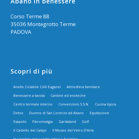
Abano in benessere
Corso Terme 88
35036 Montegrotto Terme
PADOVA
Scopri di più
Anello Ciclabile Colli Euganei
Atmosfera familiare
Benessere a tavola
Cantine ed enoteche
Centro termale interno
Convenzioni S.S.N.
Cucina tipica
Detox
Duomo di San Lorenzo ad Abano
Equitazione
Esapolis
Fibromialgia
Gardaland
Golf
Il Castello del Catajo
Il Museo del Vetro D'Arte
In vacanza con i vostri amici a 4 zampe