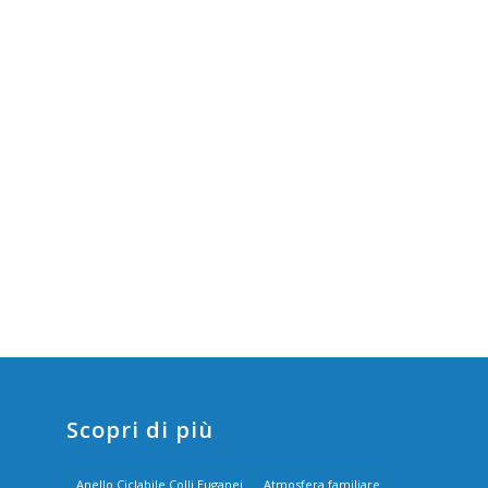
Scopri di più
Anello Ciclabile Colli Euganei
Atmosfera familiare