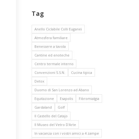
Tag
Anello Ciclabile Colli Euganei
Atmosfera familiare
Benessere a tavola
Cantine ed enoteche
Centro termale interno
Convenzioni S.S.N.
Cucina tipica
Detox
Duomo di San Lorenzo ad Abano
Equitazione
Esapolis
Fibromialgia
Gardaland
Golf
Il Castello del Catajo
Il Museo del Vetro D'Arte
In vacanza con i vostri amici a 4 zampe