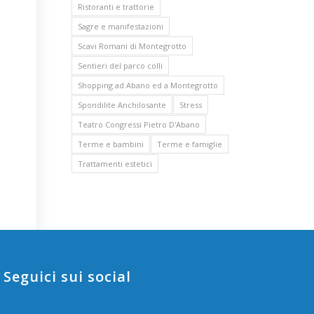
Ristoranti e trattorie
Sagre e manifestazioni
Scavi Romani di Montegrotto
Sentieri del parco colli
Shopping ad Abano ed a Montegrotto
Spondilite Anchilosante
Stress
Teatro Congressi Pietro D'Abano
Terme e bambini
Terme e famiglie
Trattamenti estetici
Seguici sui social