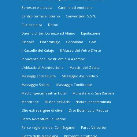
Benessere a tavola
Cantine ed enoteche
Centro termale interno
Convenzioni S.S.N.
Cucina tipica
Detox
Duomo di San Lorenzo ad Abano
Equitazione
Esapolis
Fibromialgia
Gardaland
Golf
Il Castello del Catajo
Il Museo del Vetro D'Arte
In vacanza con i vostri amici a 4 zampe
L'Abbazia di Monteortone
Maestri del Gelato
Massaggi anticellulite
Massaggio Ayurvedico
Massaggio Shiatsu
Massaggio Tonificante
Medici specializzati in hotel
Monastero di San Daniele
Montirone
Museo dell’Aria
Natura incontaminata
Olio extravergine di oliva
Orto Botanico di Padova
Parco Avventura Le Fiorine
Parco regionale dei Colli Euganei
Parco Valcorba
Piazza della Meridiana
Ristoranti e trattorie