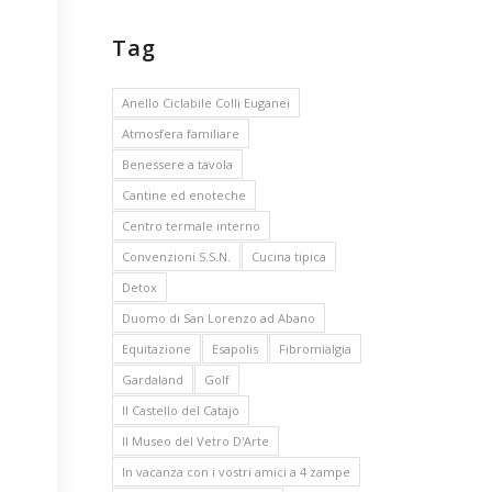
Tag
Anello Ciclabile Colli Euganei
Atmosfera familiare
Benessere a tavola
Cantine ed enoteche
Centro termale interno
Convenzioni S.S.N.
Cucina tipica
Detox
Duomo di San Lorenzo ad Abano
Equitazione
Esapolis
Fibromialgia
Gardaland
Golf
Il Castello del Catajo
Il Museo del Vetro D'Arte
In vacanza con i vostri amici a 4 zampe