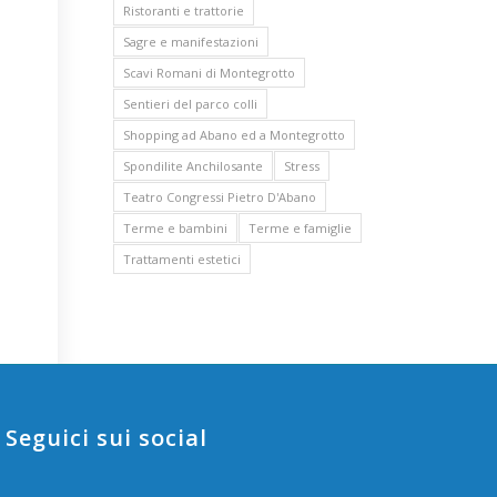
Ristoranti e trattorie
Sagre e manifestazioni
Scavi Romani di Montegrotto
Sentieri del parco colli
Shopping ad Abano ed a Montegrotto
Spondilite Anchilosante
Stress
Teatro Congressi Pietro D'Abano
Terme e bambini
Terme e famiglie
Trattamenti estetici
Seguici sui social