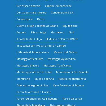
Benessere a tavola
Cantine ed enoteche
Centro termale interno
Convenzioni S.S.N.
Cucina tipica
Detox
Duomo di San Lorenzo ad Abano
Equitazione
Esapolis
Fibromialgia
Gardaland
Golf
Il Castello del Catajo
Il Museo del Vetro D'Arte
In vacanza con i vostri amici a 4 zampe
L'Abbazia di Monteortone
Maestri del Gelato
Massaggi anticellulite
Massaggio Ayurvedico
Massaggio Shiatsu
Massaggio Tonificante
Medici specializzati in hotel
Monastero di San Daniele
Montirone
Museo dell’Aria
Natura incontaminata
Olio extravergine di oliva
Orto Botanico di Padova
Parco Avventura Le Fiorine
Parco regionale dei Colli Euganei
Parco Valcorba
Piazza della Meridiana
Ristoranti e trattorie