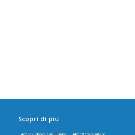
Scopri di più
Anello Ciclabile Colli Euganei
Atmosfera familiare