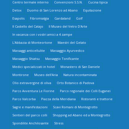
Centro termale interno
Convenzioni S.S.N.
Cucina tipica
Detox
Duomo di San Lorenzo ad Abano
Equitazione
Esapolis
Fibromialgia
Gardaland
Golf
Il Castello del Catajo
Il Museo del Vetro D'Arte
In vacanza con i vostri amici a 4 zampe
L'Abbazia di Monteortone
Maestri del Gelato
Massaggi anticellulite
Massaggio Ayurvedico
Massaggio Shiatsu
Massaggio Tonificante
Medici specializzati in hotel
Monastero di San Daniele
Montirone
Museo dell’Aria
Natura incontaminata
Olio extravergine di oliva
Orto Botanico di Padova
Parco Avventura Le Fiorine
Parco regionale dei Colli Euganei
Parco Valcorba
Piazza della Meridiana
Ristoranti e trattorie
Sagre e manifestazioni
Scavi Romani di Montegrotto
Sentieri del parco colli
Shopping ad Abano ed a Montegrotto
Spondilite Anchilosante
Stress