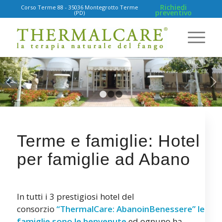
Richiedi
Corso Terme 88 - 35036 Montegrotto Terme
preventivo
(PD)
Succ
1
2
3
Terme e famiglie: Hotel
per famiglie ad Abano
In tutti i 3 prestigiosi hotel del
consorzio
“ThermalCare: AbanoinBenessere” le
famiglie sono le benvenute
ed ognuno ha