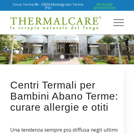
Richiedi
Corso Terme 88 - 35036 Montegrotto Terme
preventivo
(PD)
Succ
1
2
3
Centri Termali per
Bambini Abano Terme:
curare allergie e otiti
Una tendenza sempre più diffusa negli ultimi