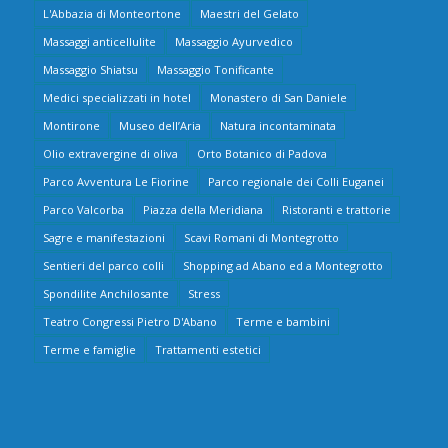
L'Abbazia di Monteortone
Maestri del Gelato
Massaggi anticellulite
Massaggio Ayurvedico
Massaggio Shiatsu
Massaggio Tonificante
Medici specializzati in hotel
Monastero di San Daniele
Montirone
Museo dell’Aria
Natura incontaminata
Olio extravergine di oliva
Orto Botanico di Padova
Parco Avventura Le Fiorine
Parco regionale dei Colli Euganei
Parco Valcorba
Piazza della Meridiana
Ristoranti e trattorie
Sagre e manifestazioni
Scavi Romani di Montegrotto
Sentieri del parco colli
Shopping ad Abano ed a Montegrotto
Spondilite Anchilosante
Stress
Teatro Congressi Pietro D'Abano
Terme e bambini
Terme e famiglie
Trattamenti estetici