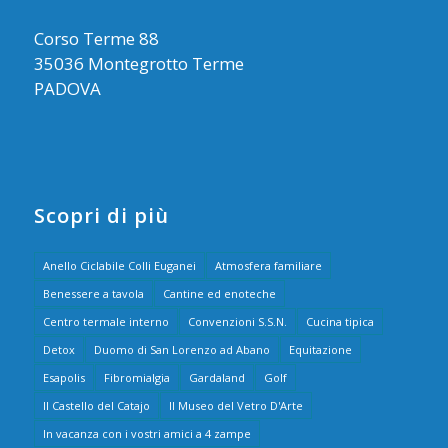
Corso Terme 88
35036 Montegrotto Terme
PADOVA
Scopri di più
Anello Ciclabile Colli Euganei
Atmosfera familiare
Benessere a tavola
Cantine ed enoteche
Centro termale interno
Convenzioni S.S.N.
Cucina tipica
Detox
Duomo di San Lorenzo ad Abano
Equitazione
Esapolis
Fibromialgia
Gardaland
Golf
Il Castello del Catajo
Il Museo del Vetro D'Arte
In vacanza con i vostri amici a 4 zampe