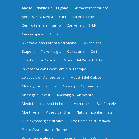
Anello Ciclabile Colli Euganei
Atmosfera familiare
Benessere a tavola
Cantine ed enoteche
Centro termale interno
Convenzioni S.S.N.
Cucina tipica
Detox
Duomo di San Lorenzo ad Abano
Equitazione
Esapolis
Fibromialgia
Gardaland
Golf
Il Castello del Catajo
Il Museo del Vetro D'Arte
In vacanza con i vostri amici a 4 zampe
L'Abbazia di Monteortone
Maestri del Gelato
Massaggi anticellulite
Massaggio Ayurvedico
Massaggio Shiatsu
Massaggio Tonificante
Medici specializzati in hotel
Monastero di San Daniele
Montirone
Museo dell’Aria
Natura incontaminata
Olio extravergine di oliva
Orto Botanico di Padova
Parco Avventura Le Fiorine
Parco regionale dei Colli Euganei
Parco Valcorba