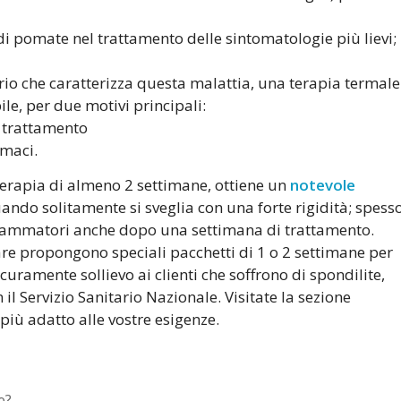
o di pomate nel trattamento delle sintomatologie più lievi;
io che caratterizza questa malattia, una terapia termale
le, per due motivi principali:
l trattamento
rmaci.
terapia di almeno 2 settimane, ottiene un
notevole
ando solitamente si sveglia con una forte rigidità; spess
fiammatori anche dopo una settimana di trattamento.
are propongono speciali pacchetti di 1 o 2 settimane per
uramente sollievo ai clienti che soffrono di spondilite,
 il Servizio Sanitario Nazionale. Visitate la sezione
l più adatto alle vostre esigenze.
e?