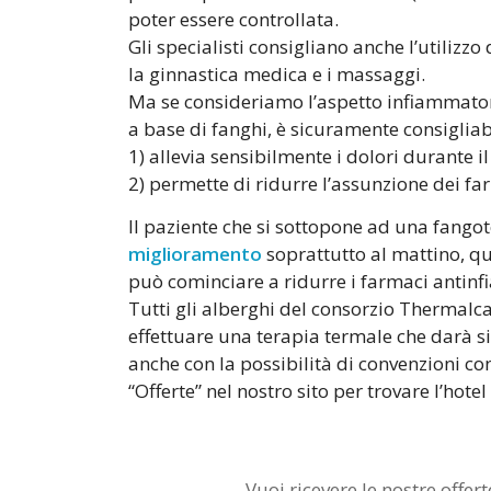
poter essere controllata.
Gli specialisti consigliano anche l’utilizz
la ginnastica medica e i massaggi.
Ma se consideriamo l’aspetto infiammator
a base di fanghi, è sicuramente consigliabi
1) allevia sensibilmente i dolori durante i
2) permette di ridurre l’assunzione dei fa
Il paziente che si sottopone ad una fango
miglioramento
soprattutto al mattino, qu
può cominciare a ridurre i farmaci antin
Tutti gli alberghi del consorzio Thermalc
effettuare una terapia termale che darà sic
anche con la possibilità di convenzioni con
“Offerte” nel nostro sito per trovare l’hote
Vuoi ricevere le nostre offert