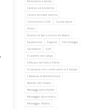
Benessere a tavola
Cantine ed enoteche
Centro termale interno
Convenzioni S.S.N.
Cucina tipica
Detox
Duomo di San Lorenzo ad Abano
Equitazione
Esapolis
Fibromialgia
Gardaland
Golf
o
Il Castello del Catajo
Il Museo del Vetro D'Arte
In vacanza con i vostri amici a 4 zampe
L'Abbazia di Monteortone
Maestri del Gelato
Massaggi anticellulite
Massaggio Ayurvedico
Massaggio Shiatsu