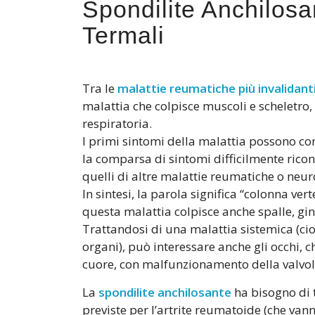
Spondilite Anchilosa
Termali
Tra le
malattie reumatiche più invalidant
malattia che colpisce muscoli e scheletro,
respiratoria.
I primi sintomi della malattia possono comp
la comparsa di sintomi difficilmente ricon
quelli di altre malattie reumatiche o neur
In sintesi, la parola significa “colonna vert
questa malattia colpisce anche spalle, gin
Trattandosi di una malattia sistemica (ci
organi), può interessare anche gli occhi, ch
cuore, con malfunzionamento della valvola
La
spondilite anchilosante
ha bisogno di 
previste per l’artrite reumatoide (che vann