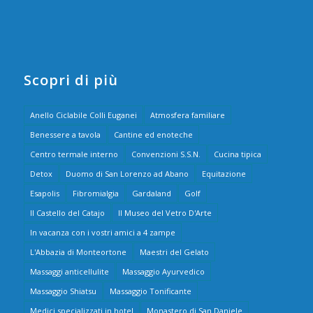
Scopri di più
Anello Ciclabile Colli Euganei
Atmosfera familiare
Benessere a tavola
Cantine ed enoteche
Centro termale interno
Convenzioni S.S.N.
Cucina tipica
Detox
Duomo di San Lorenzo ad Abano
Equitazione
Esapolis
Fibromialgia
Gardaland
Golf
Il Castello del Catajo
Il Museo del Vetro D'Arte
In vacanza con i vostri amici a 4 zampe
L'Abbazia di Monteortone
Maestri del Gelato
Massaggi anticellulite
Massaggio Ayurvedico
Massaggio Shiatsu
Massaggio Tonificante
Medici specializzati in hotel
Monastero di San Daniele