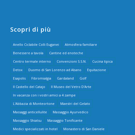
Scopri di più
Anello Ciclabile Colli Euganei
Atmosfera familiare
Benessere a tavola
Cantine ed enoteche
Centro termale interno
Convenzioni S.S.N.
Cucina tipica
Detox
Duomo di San Lorenzo ad Abano
Equitazione
Esapolis
Fibromialgia
Gardaland
Golf
Il Castello del Catajo
Il Museo del Vetro D'Arte
In vacanza con i vostri amici a 4 zampe
L'Abbazia di Monteortone
Maestri del Gelato
Massaggi anticellulite
Massaggio Ayurvedico
Massaggio Shiatsu
Massaggio Tonificante
Medici specializzati in hotel
Monastero di San Daniele