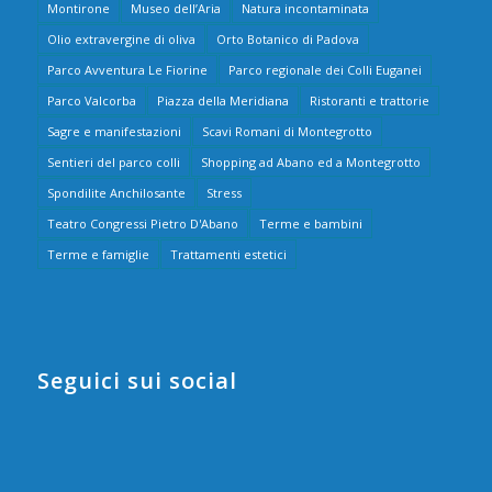
Montirone
Museo dell’Aria
Natura incontaminata
Olio extravergine di oliva
Orto Botanico di Padova
Parco Avventura Le Fiorine
Parco regionale dei Colli Euganei
Parco Valcorba
Piazza della Meridiana
Ristoranti e trattorie
Sagre e manifestazioni
Scavi Romani di Montegrotto
Sentieri del parco colli
Shopping ad Abano ed a Montegrotto
Spondilite Anchilosante
Stress
Teatro Congressi Pietro D'Abano
Terme e bambini
Terme e famiglie
Trattamenti estetici
Seguici sui social