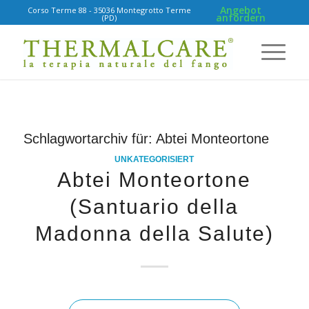
Angebot
Corso Terme 88 - 35036 Montegrotto Terme
anfordern
(PD)
Schlagwortarchiv für:
Abtei Monteortone
UNKATEGORISIERT
Abtei Monteortone
(Santuario della
Madonna della Salute)