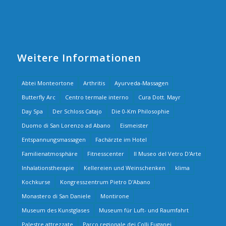
Weitere Informationen
Abtei Monteortone
Arthritis
Ayurveda-Massagen
Butterfly Arc
Centro termale interno
Cura Dott. Mayr
Day Spa
Der Schloss Catajo
Die 0-Km Philosophie
Duomo di San Lorenzo ad Abano
Eismeister
Entspannungsmassagen
Fachärzte im Hotel
Familienatmosphäre
Fitnesscenter
Il Museo del Vetro D'Arte
Inhalationstherapie
Kellereien und Weinschenken
klima
Kochkurse
Kongresszentrum Pietro D'Abano
Monastero di San Daniele
Montirone
Museum des Kunstglases
Museum für Luft- und Raumfahrt
Palestre attrezzate
Parco regionale dei Colli Euganei