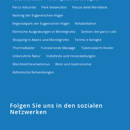
Parco Valcorba
Park Valsanzibio
Piazza della Meridiana
Radring der Euganeischen Hügel
Regionalpark der Euganischen Hügel
Rehabilitation
Römische Ausgrabungen in Montegrotto
Sentieri del parco colli
Shopping in Abano und Montegrotto
Terme e famiglie
Thermalbäder
Tonisierende Massage
Tubencatarrh Kinder
Unberührte Natur
Volksfeste und Veranstaltungen
Weichteilrheumatismus
Wein und Gastronomie
Ästhetische Behandlungen
Folgen Sie uns in den sozialen
Netzwerken