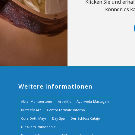
Klicken Sie und erha
können es k
Weitere Informationen
Abtei Monteortone
Arthritis
Ayurveda-Massagen
Butterfly Arc
Centro termale interno
Cura Dott. Mayr
Day Spa
Der Schloss Catajo
Die 0-Km Philosophie