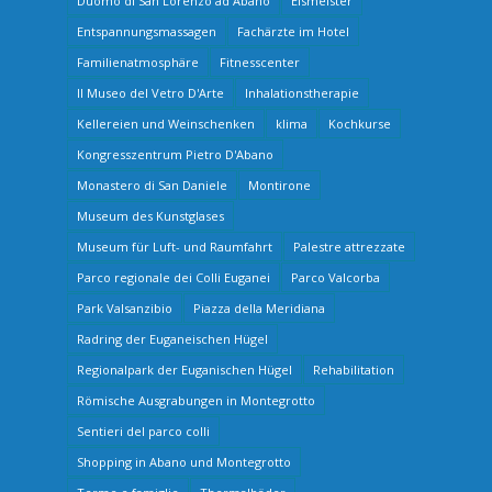
Duomo di San Lorenzo ad Abano
Eismeister
Entspannungsmassagen
Fachärzte im Hotel
Familienatmosphäre
Fitnesscenter
Il Museo del Vetro D'Arte
Inhalationstherapie
Kellereien und Weinschenken
klima
Kochkurse
Kongresszentrum Pietro D'Abano
Monastero di San Daniele
Montirone
Museum des Kunstglases
Museum für Luft- und Raumfahrt
Palestre attrezzate
Parco regionale dei Colli Euganei
Parco Valcorba
Park Valsanzibio
Piazza della Meridiana
Radring der Euganeischen Hügel
Regionalpark der Euganischen Hügel
Rehabilitation
Römische Ausgrabungen in Montegrotto
Sentieri del parco colli
Shopping in Abano und Montegrotto