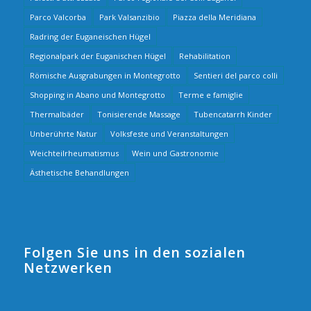
Parco Valcorba
Park Valsanzibio
Piazza della Meridiana
Radring der Euganeischen Hügel
Regionalpark der Euganischen Hügel
Rehabilitation
Römische Ausgrabungen in Montegrotto
Sentieri del parco colli
Shopping in Abano und Montegrotto
Terme e famiglie
Thermalbäder
Tonisierende Massage
Tubencatarrh Kinder
Unberührte Natur
Volksfeste und Veranstaltungen
Weichteilrheumatismus
Wein und Gastronomie
Ästhetische Behandlungen
Folgen Sie uns in den sozialen
Netzwerken