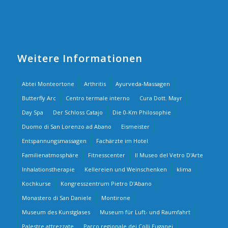
Weitere Informationen
Abtei Monteortone
Arthritis
Ayurveda-Massagen
Butterfly Arc
Centro termale interno
Cura Dott. Mayr
Day Spa
Der Schloss Catajo
Die 0-Km Philosophie
Duomo di San Lorenzo ad Abano
Eismeister
Entspannungsmassagen
Fachärzte im Hotel
Familienatmosphäre
Fitnesscenter
Il Museo del Vetro D'Arte
Inhalationstherapie
Kellereien und Weinschenken
klima
Kochkurse
Kongresszentrum Pietro D'Abano
Monastero di San Daniele
Montirone
Museum des Kunstglases
Museum für Luft- und Raumfahrt
Palestre attrezzate
Parco regionale dei Colli Euganei