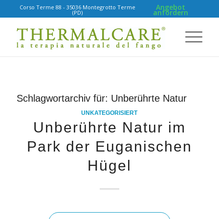
Angebot
Corso Terme 88 - 35036 Montegrotto Terme
anfordern
(PD)
Schlagwortarchiv für:
Unberührte Natur
UNKATEGORISIERT
Unberührte Natur im
Park der Euganischen
Hügel