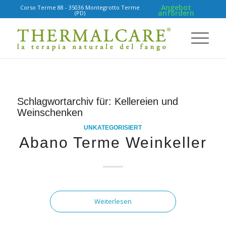
Angebot
Corso Terme 88 - 35036 Montegrotto Terme
anfordern
(PD)
Schlagwortarchiv für:
Kellereien und
Weinschenken
UNKATEGORISIERT
Abano Terme Weinkeller
Weiterlesen