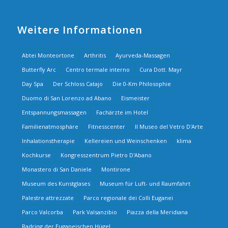
Weitere Informationen
Abtei Monteortone
Arthritis
Ayurveda-Massagen
Butterfly Arc
Centro termale interno
Cura Dott. Mayr
Day Spa
Der Schloss Catajo
Die 0-Km Philosophie
Duomo di San Lorenzo ad Abano
Eismeister
Entspannungsmassagen
Fachärzte im Hotel
Familienatmosphäre
Fitnesscenter
Il Museo del Vetro D'Arte
Inhalationstherapie
Kellereien und Weinschenken
klima
Kochkurse
Kongresszentrum Pietro D'Abano
Monastero di San Daniele
Montirone
Museum des Kunstglases
Museum für Luft- und Raumfahrt
Palestre attrezzate
Parco regionale dei Colli Euganei
Parco Valcorba
Park Valsanzibio
Piazza della Meridiana
Radring der Euganeischen Hügel