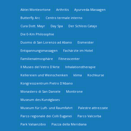
Abtei Monteortone
Arthritis
Ayurveda-Massagen
Butterfly Arc
Centro termale interno
Cura Dott. Mayr
Day Spa
Der Schloss Catajo
Die 0-Km Philosophie
Duomo di San Lorenzo ad Abano
Eismeister
Entspannungsmassagen
Fachärzte im Hotel
Familienatmosphäre
Fitnesscenter
Il Museo del Vetro D'Arte
Inhalationstherapie
Kellereien und Weinschenken
klima
Kochkurse
Kongresszentrum Pietro D'Abano
Monastero di San Daniele
Montirone
Museum des Kunstglases
Museum für Luft- und Raumfahrt
Palestre attrezzate
Parco regionale dei Colli Euganei
Parco Valcorba
Park Valsanzibio
Piazza della Meridiana