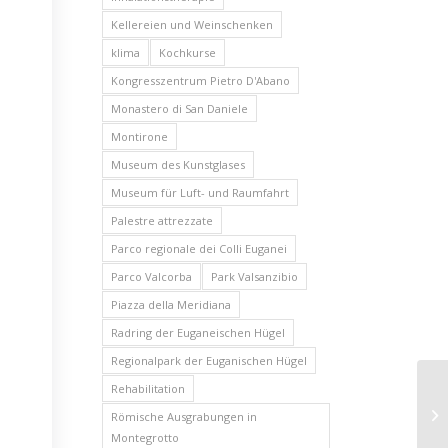
Kellereien und Weinschenken
klima
Kochkurse
Kongresszentrum Pietro D'Abano
Monastero di San Daniele
Montirone
Museum des Kunstglases
Museum für Luft- und Raumfahrt
Palestre attrezzate
Parco regionale dei Colli Euganei
Parco Valcorba
Park Valsanzibio
Piazza della Meridiana
Radring der Euganeischen Hügel
Regionalpark der Euganischen Hügel
Rehabilitation
Römische Ausgrabungen in
Montegrotto