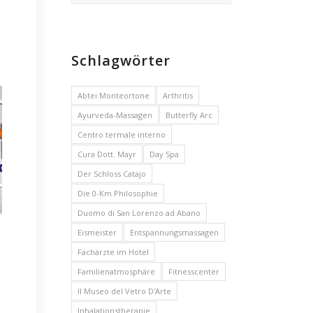
Schlagwörter
Abtei Monteortone
Arthritis
Ayurveda-Massagen
Butterfly Arc
Centro termale interno
Cura Dott. Mayr
Day Spa
Der Schloss Catajo
Die 0-Km Philosophie
Duomo di San Lorenzo ad Abano
Eismeister
Entspannungsmassagen
Fachärzte im Hotel
Familienatmosphäre
Fitnesscenter
Il Museo del Vetro D'Arte
Inhalationstherapie