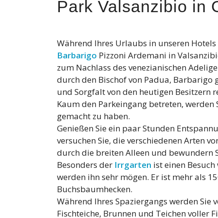
Park Valsanzibio in
Während Ihres Urlaubs in unseren Hotels
Barbarigo
Pizzoni Ardemani in Valsanzib
zum Nachlass des venezianischen Adelig
durch den Bischof von Padua, Barbarigo 
und Sorgfalt von den heutigen Besitzern re
Kaum den Parkeingang betreten, werden S
gemacht zu haben.
Genießen Sie ein paar Stunden Entspannun
versuchen Sie, die verschiedenen Arten vo
durch die breiten Alleen und bewundern 
Besonders der
Irrgarten
ist einen Besuch 
werden ihn sehr mögen. Er ist mehr als 1
Buchsbaumhecken.
Während Ihres Spaziergangs werden Sie 
Fischteiche, Brunnen und Teichen voller F