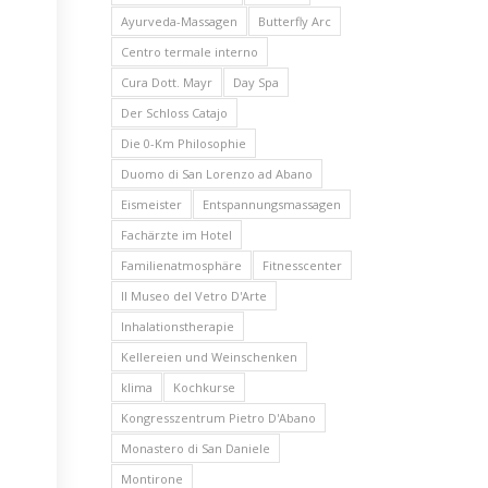
Ayurveda-Massagen
Butterfly Arc
Centro termale interno
Cura Dott. Mayr
Day Spa
Der Schloss Catajo
Die 0-Km Philosophie
Duomo di San Lorenzo ad Abano
Eismeister
Entspannungsmassagen
Fachärzte im Hotel
Familienatmosphäre
Fitnesscenter
Il Museo del Vetro D'Arte
Inhalationstherapie
Kellereien und Weinschenken
klima
Kochkurse
Kongresszentrum Pietro D'Abano
Monastero di San Daniele
Montirone