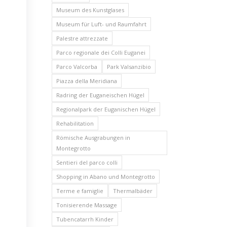
Museum des Kunstglases
Museum für Luft- und Raumfahrt
Palestre attrezzate
Parco regionale dei Colli Euganei
Parco Valcorba
Park Valsanzibio
Piazza della Meridiana
Radring der Euganeischen Hügel
Regionalpark der Euganischen Hügel
Rehabilitation
Römische Ausgrabungen in
Montegrotto
Sentieri del parco colli
Shopping in Abano und Montegrotto
Terme e famiglie
Thermalbäder
Tonisierende Massage
Tubencatarrh Kinder