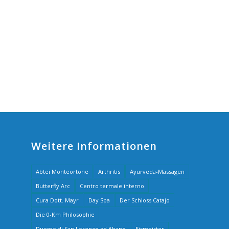
Weitere Informationen
Abtei Monteortone
Arthritis
Ayurveda-Massagen
Butterfly Arc
Centro termale interno
Cura Dott. Mayr
Day Spa
Der Schloss Catajo
Die 0-Km Philosophie
Duomo di San Lorenzo ad Abano
Eismeister