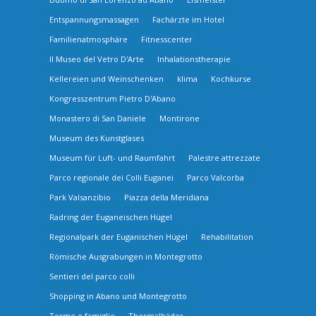
Entspannungsmassagen
Fachärzte im Hotel
Familienatmosphäre
Fitnesscenter
Il Museo del Vetro D'Arte
Inhalationstherapie
Kellereien und Weinschenken
klima
Kochkurse
Kongresszentrum Pietro D'Abano
Monastero di San Daniele
Montirone
Museum des Kunstglases
Museum für Luft- und Raumfahrt
Palestre attrezzate
Parco regionale dei Colli Euganei
Parco Valcorba
Park Valsanzibio
Piazza della Meridiana
Radring der Euganeischen Hügel
Regionalpark der Euganischen Hügel
Rehabilitation
Römische Ausgrabungen in Montegrotto
Sentieri del parco colli
Shopping in Abano und Montegrotto
Terme e famiglie
Thermalbäder