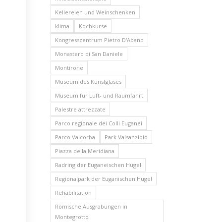
Kellereien und Weinschenken
klima
Kochkurse
Kongresszentrum Pietro D'Abano
Monastero di San Daniele
Montirone
Museum des Kunstglases
Museum für Luft- und Raumfahrt
Palestre attrezzate
Parco regionale dei Colli Euganei
Parco Valcorba
Park Valsanzibio
Piazza della Meridiana
Radring der Euganeischen Hügel
Regionalpark der Euganischen Hügel
Rehabilitation
Römische Ausgrabungen in
Montegrotto