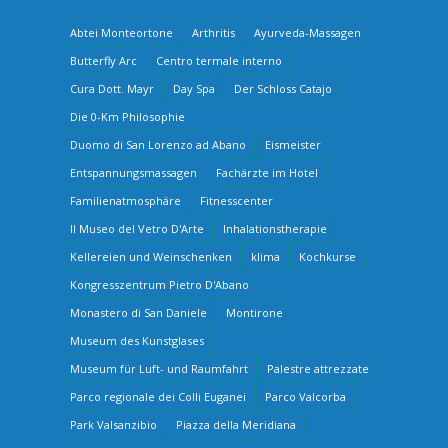
Abtei Monteortone
Arthritis
Ayurveda-Massagen
Butterfly Arc
Centro termale interno
Cura Dott. Mayr
Day Spa
Der Schloss Catajo
Die 0-Km Philosophie
Duomo di San Lorenzo ad Abano
Eismeister
Entspannungsmassagen
Fachärzte im Hotel
Familienatmosphäre
Fitnesscenter
Il Museo del Vetro D'Arte
Inhalationstherapie
Kellereien und Weinschenken
klima
Kochkurse
Kongresszentrum Pietro D'Abano
Monastero di San Daniele
Montirone
Museum des Kunstglases
Museum für Luft- und Raumfahrt
Palestre attrezzate
Parco regionale dei Colli Euganei
Parco Valcorba
Park Valsanzibio
Piazza della Meridiana