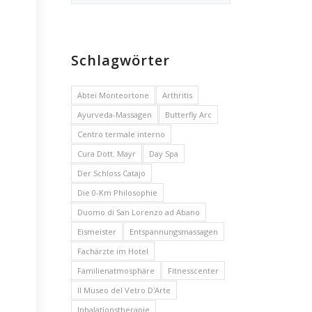
Schlagwörter
Abtei Monteortone
Arthritis
Ayurveda-Massagen
Butterfly Arc
Centro termale interno
Cura Dott. Mayr
Day Spa
Der Schloss Catajo
Die 0-Km Philosophie
Duomo di San Lorenzo ad Abano
Eismeister
Entspannungsmassagen
Fachärzte im Hotel
Familienatmosphäre
Fitnesscenter
Il Museo del Vetro D'Arte
Inhalationstherapie