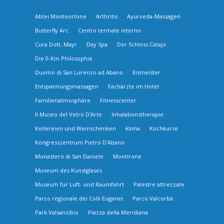
Abtei Monteortone
Arthritis
Ayurveda-Massagen
Butterfly Arc
Centro termale interno
Cura Dott. Mayr
Day Spa
Der Schloss Catajo
Die 0-Km Philosophie
Duomo di San Lorenzo ad Abano
Eismeister
Entspannungsmassagen
Fachärzte im Hotel
Familienatmosphäre
Fitnesscenter
Il Museo del Vetro D'Arte
Inhalationstherapie
Kellereien und Weinschenken
klima
Kochkurse
Kongresszentrum Pietro D'Abano
Monastero di San Daniele
Montirone
Museum des Kunstglases
Museum für Luft- und Raumfahrt
Palestre attrezzate
Parco regionale dei Colli Euganei
Parco Valcorba
Park Valsanzibio
Piazza della Meridiana