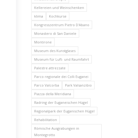
Kellereien und Weinschenken
klima
Kochkurse
Kongresszentrum Pietro D'Abano
Monastero di San Daniele
Montirone
Museum des Kunstglases
Museum für Luft- und Raumfahrt
Palestre attrezzate
Parco regionale dei Colli Euganei
Parco Valcorba
Park Valsanzibio
Piazza della Meridiana
Radring der Euganeischen Hügel
Regionalpark der Euganischen Hügel
Rehabilitation
Römische Ausgrabungen in
Montegrotto