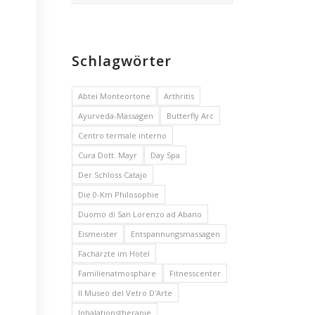
Schlagwörter
Abtei Monteortone
Arthritis
Ayurveda-Massagen
Butterfly Arc
Centro termale interno
Cura Dott. Mayr
Day Spa
Der Schloss Catajo
Die 0-Km Philosophie
Duomo di San Lorenzo ad Abano
Eismeister
Entspannungsmassagen
Fachärzte im Hotel
Familienatmosphäre
Fitnesscenter
Il Museo del Vetro D'Arte
Inhalationstherapie