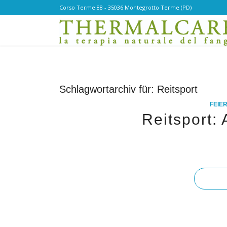
Corso Terme 88 - 35036 Montegrotto Terme (PD)
Schlagwortarchiv für:
Reitsport
FEIE
Reitsport: