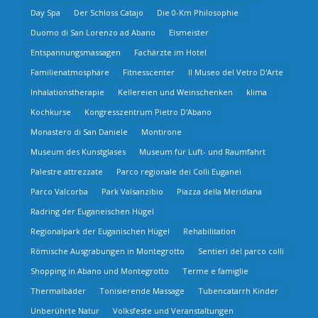
Day Spa
Der Schloss Catajo
Die 0-Km Philosophie
Duomo di San Lorenzo ad Abano
Eismeister
Entspannungsmassagen
Fachärzte im Hotel
Familienatmosphäre
Fitnesscenter
Il Museo del Vetro D'Arte
Inhalationstherapie
Kellereien und Weinschenken
klima
Kochkurse
Kongresszentrum Pietro D'Abano
Monastero di San Daniele
Montirone
Museum des Kunstglases
Museum für Luft- und Raumfahrt
Palestre attrezzate
Parco regionale dei Colli Euganei
Parco Valcorba
Park Valsanzibio
Piazza della Meridiana
Radring der Euganeischen Hügel
Regionalpark der Euganischen Hügel
Rehabilitation
Römische Ausgrabungen in Montegrotto
Sentieri del parco colli
Shopping in Abano und Montegrotto
Terme e famiglie
Thermalbäder
Tonisierende Massage
Tubencatarrh Kinder
Unberührte Natur
Volksfeste und Veranstaltungen