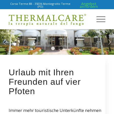
Angebot
Corso Terme 88 - 35036 Montegrotto Terme
anfordern
(PD)
Weiter
1
2
3
Urlaub mit Ihren
Freunden auf vier
Pfoten
Immer mehr touristische Unterkünfte nehmen