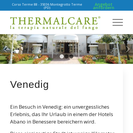
Angebot
Corso Terme 88 - 35036 Montegrotto Terme
anfordern
(PD)
Weiter
1
2
3
Venedig
Ein Besuch in Venedig: ein unvergessliches
Erlebnis, das Ihr Urlaub in einem der Hotels
Abano in Benessere bereichern wird.