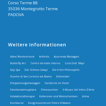
Corso Terme 88
35036 Montegrotto Terme
PADOVA
Weitere Informationen
Abtei Monteortone
Arthritis
Ayurveda-Massagen
Butterfly Arc
Centro termale interno
Cura Dott. Mayr
Day Spa
Der Schloss Catajo
Die 0-Km Philosophie
Duomo di San Lorenzo ad Abano
Eismeister
Entspannungsmassagen
Fachärzte im Hotel
Familienatmosphäre
Fitnesscenter
Il Museo del Vetro D'Arte
Inhalationstherapie
Kellereien und Weinschenken
klima
Kochkurse
Kongresszentrum Pietro D'Abano