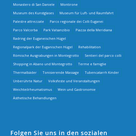
Monastero di San Daniele
Montirone
Museum des Kunstglases
Museum für Luft- und Raumfahrt
Palestre attrezzate
Parco regionale dei Colli Euganei
Parco Valcorba
Park Valsanzibio
Piazza della Meridiana
Radring der Euganeischen Hügel
Regionalpark der Euganischen Hügel
Rehabilitation
Römische Ausgrabungen in Montegrotto
Sentieri del parco colli
Shopping in Abano und Montegrotto
Terme e famiglie
Thermalbäder
Tonisierende Massage
Tubencatarrh Kinder
Unberührte Natur
Volksfeste und Veranstaltungen
Weichteilrheumatismus
Wein und Gastronomie
Ästhetische Behandlungen
Folgen Sie uns in den sozialen